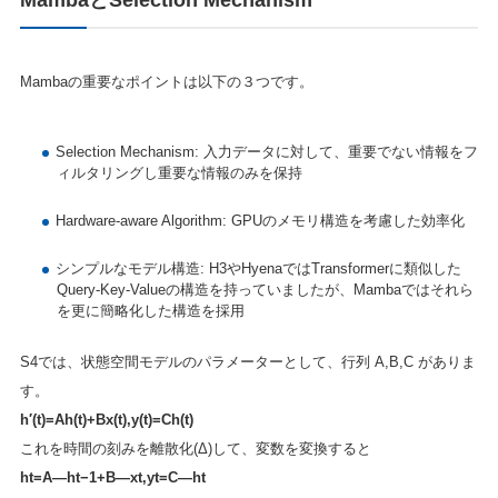
Mambaの重要なポイントは以下の３つです。
Selection Mechanism: 入力データに対して、重要でない情報をフ
ィルタリングし重要な情報のみを保持
Hardware-aware Algorithm: GPUのメモリ構造を考慮した効率化
シンプルなモデル構造: H3やHyenaではTransformerに類似した
Query-Key-Valueの構造を持っていましたが、Mambaではそれら
を更に簡略化した構造を採用
S4では、状態空間モデルのパラメーターとして、行列 A,B,C がありま
す。
h′(t)=Ah(t)+Bx(t),y(t)=Ch(t)
これを時間の刻みを離散化(Δ)して、変数を変換すると
ht=A―ht−1+B―xt,yt=C―ht