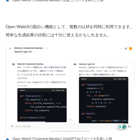
Open WebUIでCodestral Mambaで生成したコードを実行した例
Open WebUIの面白い機能として、複数のLLMを同時に利用できます。
簡単な生成結果の比較には十分に使えるかもしれません。
Open WebUIでCodestral MambaとChatGPT-4oでコードを生成した例