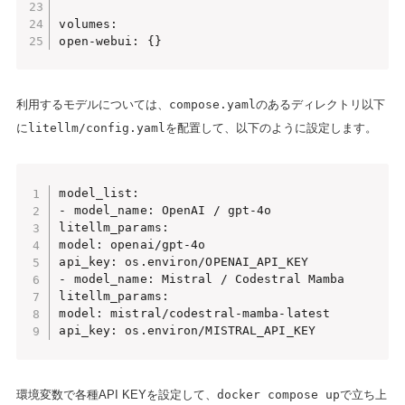
volumes:

open-webui: {}
利用するモデルについては、
compose.yaml
のあるディレクトリ以下
に
litellm/config.yaml
を配置して、以下のように設定します。
model_list:

- model_name: OpenAI / gpt-4o

litellm_params:

model: openai/gpt-4o

api_key: os.environ/OPENAI_API_KEY

- model_name: Mistral / Codestral Mamba

litellm_params:

model: mistral/codestral-mamba-latest

api_key: os.environ/MISTRAL_API_KEY
環境変数で各種API KEYを設定して、
docker compose up
で立ち上