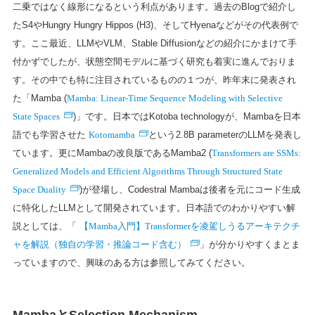
二乗ではなく線形になるという利点があります。過去のBlogで紹介し
たS4やHungry Hungry Hippos (H3)、そしてHyenaなどがその代表例で
す。ここ最近、LLMやVLM、Stable Diffusionなどの紹介にかまけて手
付かずでしたが、状態空間モデルに基づく研究も着実に進んでおりま
す。その中でも特に注目されているものの１つが、昨年末に発表され
Mamba: Linear-Time Sequence Modeling with Selective
た「Mamba (
State Spaces
)」です。日本ではKotoba technologyが、Mambaを日本
Kotomamba
語でも学習させた
という2.8B parameterのLLMを発表し
Transformers are SSMs:
ています。更にMambaの改良版であるMamba2 (
Generalized Models and Efficient Algorithms Through Structured State
Space Duality
)が登場し、Codestral Mambaは後者を元にコード生成
に特化したLLMとして開発されています。日本語でのわかりやすい解
【Mamba入門】Transformerを凌駕しうるアーキテクチ
説としては、「
ャを解説（独自の学習・推論コード含む）
」が分かりやすくまとま
っていますので、興味のある方は参照してみてください。
MambaとSelection Mechanism