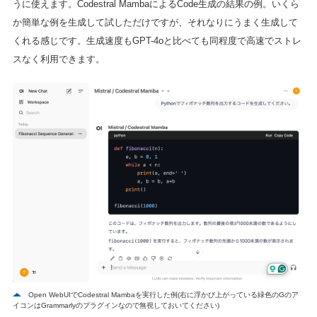
うに使えます。Codestral MambaによるCode生成の結果の例。いくら
か簡単な例を生成して試しただけですが、それなりにうまく生成して
くれる感じです。生成速度もGPT-4oと比べても同程度で高速でストレ
スなく利用できます。
Open WebUIでCodestral Mambaを実行した例(右に浮かび上がっている緑色のGのア
イコンはGrammarlyのプラグインなので無視しておいてください)