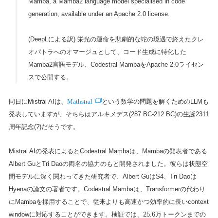
Mamba, a Mamba2 language model specialised in code
generation, available under an Apache 2.0 license.
(DeepLによる訳) 栄光の運命を悲劇的な蛇の境遇で終えたクレ
オパトラへのオマージュとして、コード生成に特化した
Mamba2言語モデル、Codestral MambaをApache 2.0ライセン
スで公開する。
Mathstral
同日にMistral AIは、
という数学の問題を解くためのLLMも
発表していますが、そちらはアルキメデス(287 BC-212 BC)の生誕2311
周年記念(?)だそうです。
Mistral AIの発表によるとCodestral Mambaは、Mambaの発表者である
Albert GuとTri Daoの両名の協力のもと開発されました。彼らは状態空
間モデルに深く関わってきた研究者で、Albert GuはS4、Tri Daoは
Hyenaの論文の著者です。Codestral Mambaは、Transformerの代わり
にMambaを採用することで、従来よりも高速かつ効率的に長いcontext
windowに対応することができます。検証では、25.6万トークンまでの