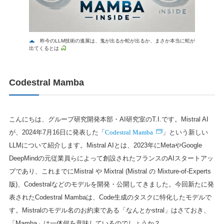
昨今のLLM技術の進展は、鬼が出るか蛇が出るか、まさか本当に蛇が
出てくるとは
Codestral Mamba
こんにちは、グループ研究開発本部・AI研究室のT.I.です。Mistral AI
Codestral Mamba
が、2024年7月16日に発表した「
」という新しい
LLMについて紹介します。Mistral AIとは、2023年にMetaやGoogle
DeepMindの元従業員らによって創設されたフランスのAIスタートアッ
プであり、これまでにMistral や Mixtral (Mistral の Mixture-of-Experts
版)、Codestralなどのモデルを開発・公開してきました。今回新たに発
表されたCodestral Mambaは、Code生成のタスクに特化したモデルで
す。Mistralのモデル名のお約束である「なんとかstral」はさておき、
「Mamba」は一体何を意味しているのでしょうか？