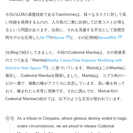
今日のLLMの基盤技術であるTransformerは、様々なタスクに対して高
い性能を発揮するものの、入力長の二乗に比例して計算コストが増え
るという問題があります。以前に、それを克服する手法として状態空
S4
Hyena
HyenaDNA
間モデルを応用した
や
と、その応用例(
)をBlogで紹介してきました。今回のCodestral Mambaは、その発展系
Mamba: Linear-Time Sequence Modeling with
の１つである「Mamba(
Selective State Spaces
)」に基づいています。MistralはこのMambaに
着目し、Codestral Mambaを開発しました。Mambaは、コブラ科のヘ
ビの一属で、複数の種がアフリカに生息しています。高い毒を持って
おり、噛まれたら非常に危険です。それに因んでか、Mistral AIの
Codestral Mambaの紹介では、以下のような文言が使われています。
As a tribute to Cleopatra, whose glorious destiny ended in tragic
snake circumstances, we are proud to release Codestral