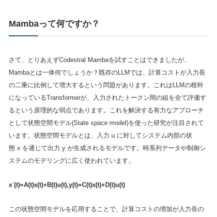
Mambaって何ですか？
さて、とりあえずCodestral Mambaを試すことはできましたが、
Mambaとは一体何でしょうか？既存のLLMでは、計算コストが入力長
の二乗に比例して増大するという問題があります。これはLLMの根幹
になっているTransformerが、入力されたトークン間の組を全て評価す
るという原理的な弱点であります。これを解決する有力なアプローチ
として状態空間モデル(State space model)を使った研究が注目されて
います。状態空間モデルとは、入力 u に対してシステム内部の状
態 x を通じて出力 y が生成されるモデルです。時系列データや制御シ
ステムのモデリングに広く使われています。
x˙(t)=A(t)x(t)+B(t)u(t),y(t)=C(t)x(t)+D(t)u(t)
この状態空間モデルを応用することで、計算コストの増加が入力長の