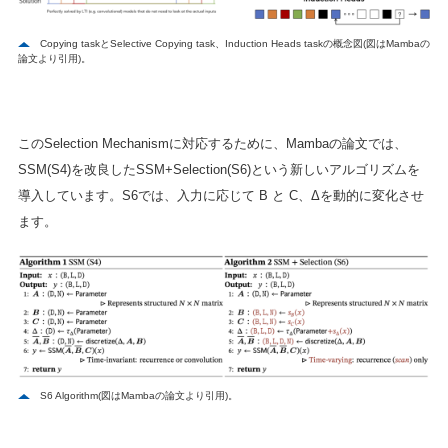
Copying taskとSelective Copying task、Induction Heads taskの概念図(図はMambaの
論文より引用)。
このSelection Mechanismに対応するために、Mambaの論文では、
SSM(S4)を改良したSSM+Selection(S6)という新しいアルゴリズムを
導入しています。S6では、入力に応じて B と C、Δを動的に変化させ
ます。
S6 Algorithm(図はMambaの論文より引用)。