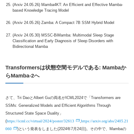
(Arxiv 24.05.26) Mamba4KT: An Efficient and Effective Mamba-
based Knowledge Tracing Model
(Arxiv 24.05.26) Zamba: A Compact 7B SSM Hybrid Model
(Arxiv 24.05.30) MSSC-BiMamba: Multimodal Sleep Stage
Classification and Early Diagnosis of Sleep Disorders with
Bidirectional Mamba
Transformersは状態空間モデルである: Mambaか
らMamba-2へ
さて、Tri DaoとAlbert Guの両名がICML2024で「Transformers are
SSMs: Generalized Models and Efficient Algorithms Through
Structured State Space Duality」
https://icml.cc/virtual/2024/poster/32613
https://arxiv.org/abs/2405.21
(
,
060
)という発表をしました(2024年7月24日)。その中で、Mambaの