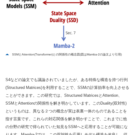
SSMとAttention(Transformer)との関係性の概念図(図はMamba-2の論文より引用)
S4などの論文でも議論されていましたが、ある特殊な構造を持つ行列
(Structured Matrices)を利用することで、SSMの計算効率を向上させる
ことができます。この研究では、Structured MatricesとAttention、
SSMとAttentionの関係性を解き明かしています。このDuality(双対性)
というものは、異なる２つの概念が実は表裏一体のものであることを
指す言葉です。これらの対応関係を解き明かすことで、これまでに他
の分野の研究で得られていた知見をSSMへと応用することが可能にな
ります。Mamba-2では、この双対性を応用しモデル構造を改良し、従