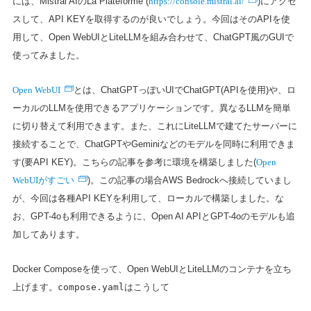
には、Mistral AIのLa Plateforme (
)にアクセ
スして、API KEYを取得するのが良いでしょう。今回はそのAPIを使
用して、Open WebUIとLiteLLMを組み合わせて、ChatGPT風のGUIで
使ってみました。
Open WebUI
とは、ChatGPTっぽいUIでChatGPT(APIを使用)や、ロ
ーカルのLLMを使用できるアプリケーションです。異なるLLMを簡単
に切り替えて利用できます。また、これにLiteLLMで建てたサーバーに
接続することで、ChatGPTやGeminiなどのモデルを同時に利用できま
Open
す(要API KEY)。こちらの記事を参考に環境を構築しました(
WebUIがすごい
)。この記事の場合AWS Bedrockへ接続していまし
が、今回は各種API KEYを利用して、ローカルで構築しました。な
お、GPT-4oも利用できるように、Open AI APIとGPT-4oのモデルも追
加してあります。
Docker Composeを使って、Open WebUIとLiteLLMのコンテナを立ち
上げます。
compose.yaml
はこうして