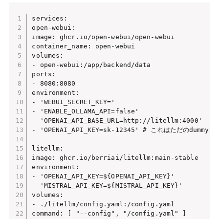
services:

open-webui:

image: ghcr.io/open-webui/open-webui

container_name: open-webui

volumes:

- open-webui:/app/backend/data

ports:

- 8080:8080

environment:

- 'WEBUI_SECRET_KEY='

- 'ENABLE_OLLAMA_API=false'

- 'OPENAI_API_BASE_URL=http://litellm:4000'

- 'OPENAI_API_KEY=sk-12345' # これはただのdumm
litellm:

image: ghcr.io/berriai/litellm:main-stable

environment:

- 'OPENAI_API_KEY=${OPENAI_API_KEY}'

- 'MISTRAL_API_KEY=${MISTRAL_API_KEY}'

volumes:

- ./litellm/config.yaml:/config.yaml

command: [ "--config", "/config.yaml" ]
