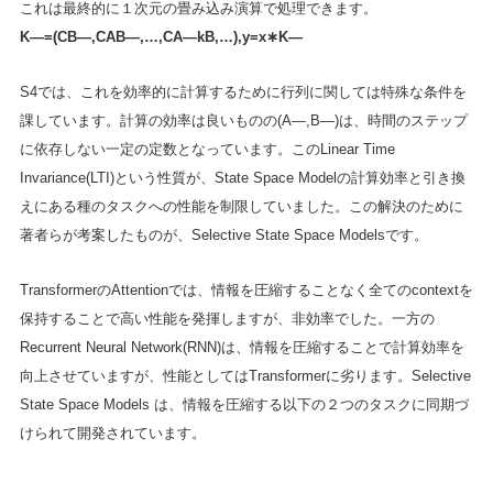
これは最終的に１次元の畳み込み演算で処理できます。
K―=(CB―,CAB―,…,CA―kB,…),y=x∗K―
S4では、これを効率的に計算するために行列に関しては特殊な条件を
課しています。計算の効率は良いものの(A―,B―)は、時間のステップ
に依存しない一定の定数となっています。このLinear Time
Invariance(LTI)という性質が、State Space Modelの計算効率と引き換
えにある種のタスクへの性能を制限していました。この解決のために
著者らが考案したものが、Selective State Space Modelsです。
TransformerのAttentionでは、情報を圧縮することなく全てのcontextを
保持することで高い性能を発揮しますが、非効率でした。一方の
Recurrent Neural Network(RNN)は、情報を圧縮することで計算効率を
向上させていますが、性能としてはTransformerに劣ります。Selective
State Space Models は、情報を圧縮する以下の２つのタスクに同期づ
けられて開発されています。