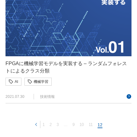
FPGAに機械学習モデルを実装する – ランダムフォレス
トによるクラス分類
AI
機械学習
2021.07.30
技術情報
1
2
3
…
9
10
11
12