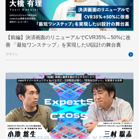
ハーネスエンジニアリング
バックエンド
ヒューマノイド
ヒューマノイドロボット
フィジカルAI
プログラミング教育
【前編】決済画面のリニューアルでCVR35%→50%に改
ブロックチェーン
フロントエンド
ペアリング暗号
善 「最短ワンステップ」を実現したUI設計の舞台裏
ゆめみらいワーク
リモートワーク
デザイン
レンタルサーバー
ロボット
ロボティクス
京大ミートアップ
京都大学
人型ロボット
人工知能
人工知能学会
国際ロボット展
国際標準化
基礎
多拠点開発
大阪公立大学
宮崎オフィス
強化学習
応用
技育プロジェクト
技術広報
技術書典
拡張知能
新卒
新卒研修
映像