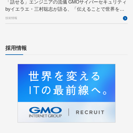
「話せる」エンジニアの流儀 GMOサイバーセキュリティ
byイエラエ・三村聡志が語る、「伝えることで世界を良
くする」エキスパートの在り方
技術情報
採用情報