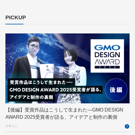
ChatGPT Team
Claude Team
cloudflare
cloudnative
CNDO
CNDT
CODE BLUE
PICKUP
ConoHa
ConoHa VPS
CSS
CTF
Designship
developer
DevRel
DevSecOpsThon
Docker
DTF
Engineering Journey
expert
EXPERT CROSS
GMO AI＆ロボティクス商事
GMO AIR
GMO DESIGN AWARD
GMO Developers Day
GMO Developers Night
GMO Flatt Security
GMO GPUクラウド
GMO Hacking Night
GMO kitaQ
GMO SONIC
GMOアドパートナーズ
【後編】受賞作品はこうして生まれた—GMO DESIGN
AWARD 2025受賞者が語る、アイデアと制作の裏側
GMOアドマーケティング
GMOインターネット
デザイン
GMOインターネットグループ