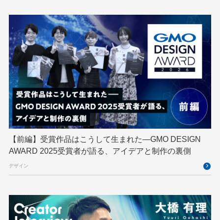
GMOインターネットグループ陸上部
GMOグローバルサイン
GMOコネクト
GMOサイバーセキュリティ byイエラエ
GMOデジキッズ
GMOブランドセキュリティ
GMOペイメントゲートウェイ
GMOペパボ
GMOメイクショップ
GMOメディア
GMOロボッツ
GMO大会議
GMO天秤AI
Go
GPUクラウド
GTB
Hack-1グランプリ
IETF
iOS
IoT
ISUCON
Japan Drone
JapanDrone
【前編】受賞作品はこうして生まれた—GMO DESIGN
AWARD 2025受賞者が語る、アイデアと制作の裏側
Java
JJUG
JSAI2026
K8s
デザイン
Kaigi on Rails
Kids VALLEY
LLM
MCP
MetaMask
MySQL
NFT
OpenStack
Perl
PHP
PHPcon
PHPerKaigi