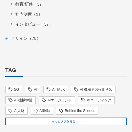
教育/研修（37）
社内制度（9）
インタビュー（37）
デザイン（75）
TAG
5G
AI
AI TALK
AI 機械学習強化学習
AI/機械学習
AIエージェント
AIコーディング
AI人財
AI駆動
Behind the Scenes
BIT VALLEY
blockchain
ChatGPT
もっとタグを見る