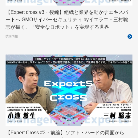
映像クリエイター
暗号
業務効率化
【Expert cross #3・後編】組織と業界を動かすエキスパ
機械学習
決済
生成AI
産学連携
ートへ GMOサイバーセキュリティ byイエラエ・三村聡
研究開発
耐量子暗号
脆弱性診断
開発者
志が描く、「安全なロボット」を実現する世界
技術情報
【Expert Cross #3・前編】ソフト・ハードの両面から