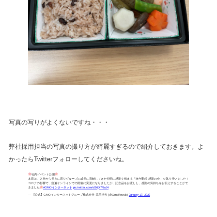
写真の写りがよくないですね・・・
弊社採用担当の写真の撮り方が綺麗すぎるので紹介しておきます。よ
かったらTwitterフォローしてくださいね。
社内イベント公開
本日は、入社から長きに渡りグループの成長に貢献してきた仲間に感謝を伝える「永年勤続 感謝の会」を執り行いました！
コロナの影響で、急遽オンラインでの開催に変更になりましたが、記念品をお渡しし、感謝の気持ちをお伝えすることがで
きました
#GMOインターネット
pic.twitter.com/oG6jX7RwJ4
— 【公式】GMOインターネットグループ株式会社 採用担当 (@GmoRecruit)
January 17, 2022