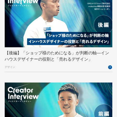
Python
RFC
RPA
Ruby
SECCON
Selenium
Spectrum Tokyo Meetup
splunk
SRE
Takumi byGMO
Terraform
TypeScript
UI/UX
vibe
VLA
VPN
VS Code
XSS
ZTNA
アドベントカレンダー
イベントレポート
【後編】「ショップ様のためになる」が判断の軸―イン
インターンシップ
インハウス
お名前.com
ハウスデザイナーの役割と「売れるデザイン」
クリエイターインタビュー
クリエイティブ
デザイン
コンテナ
コンピュータビジョン
サイバーセキュリティ
サマーインターン
スクラム
スパム対策
スペシャリスト
セキュリティ
ソフトウェアサプライチェーン
チームビルディング
デザイン
ネットのセキュリティもGMO