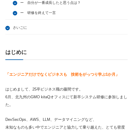
ー 自分が一番成長したと思う点は？
ー 研修を終えて一言
さいごに
はじめに
「エンジニアだけでなくビジネスも 技術をがっつり
学ぶ1か月」
はじめまして、25卒ビジネス職の藤間です。
6月、北九州のGMO kitaQオフィスにて新卒システム研修に参加しまし
た。
DevSecOps、AWS、LLM、データマイニングなど、
未知なものも多い中でエンジニアと協力して乗り越えた、とても密度