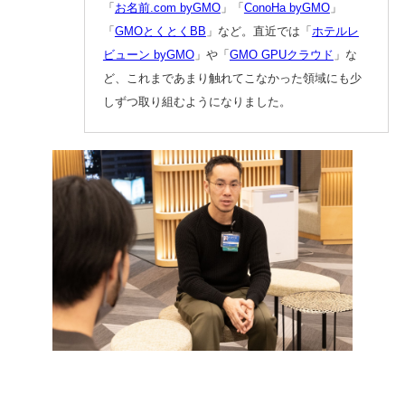
「
お名前.com byGMO
」「
ConoHa byGMO
」
「
GMOとくとくBB
」など。直近では「
ホテルレ
ビューン byGMO
」や「
GMO GPUクラウド
」な
ど、これまであまり触れてこなかった領域にも少
しずつ取り組むようになりました。