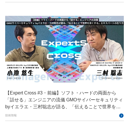
【Expert Cross #3・前編】ソフト・ハードの両面から
「話せる」エンジニアの流儀 GMOサイバーセキュリティ
byイエラエ・三村聡志が語る、「伝えることで世界を良
くする」エキスパートの在り方
技術情報