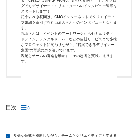
策「
Creator Synergy Project
」の取り組みとして、本ブロ
グでもデザイナー・クリエイターへのインタビュー連載を
スタートします！
記念すべき初回は、GMOインターネットでクリエイティ
ブ組織を牽引する丸山清人さんへのインタビューとなりま
す。
丸山さんは、イベントのアートワークからセキュリティ、
ドメイン、レンタルサーバーなどの自社サービスまで多様
なプロジェクトに関わりながら、“提案できるデザイナー
集団”の育成に力を注いでいます。
現場とチームの両輪を動かす、その思考と実践に迫りま
す。
目次
多様な領域を横断しながら、チームとクリエイティブを支える