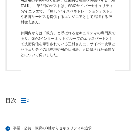
AI活用の事例や取り組み、技術的な展望を深掘りする「AI
TALK」。第2回のゲストは、GMOサイバーセキュリティ
byイエラエで、「IoTデバイスペネトレーションテスト」
や教育サービスを提供するエンジニアとして活躍する 三
村聡志さん。
仲間内からは「親方」と呼ばれるセキュリティの専門家で
あり、GMOインターネットグループのエキスパートとし
て技術発信を牽引されている三村さんに、サイバー攻撃と
セキュリティの現在地やAIの活用法、人に残された価値な
どについて伺いました。
目次
事業・公共・教育の3軸からセキュリティを追求