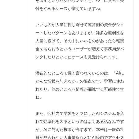
を出すというバグバウンティも、今年に入って受
付をやめるケースが増えていますね。
いいものが大量に押し寄せて運営側の資金がショ
ートしたパターンもありますが、雑多な脆弱性を
大量に投げて、その中にいいものがあったら報奨
金をもらおうというユーザーが増えて事務局がパ
ンクしたりといったケースも見受けられます。
潜在的なところで長く言われているのは、「AIに
どんな情報を与えるか」の論点です。学習に使わ
れたり、他のところへ情報が漏洩する可能性です
ね。
また、会社内で学習をオフにしたAIシステムを入
れて効率化を図るというのはよくある話なんです
が、AIに与えた権限が高すぎて、本来は一般の社
員が見られない人事情報などにAI経由でアクセス