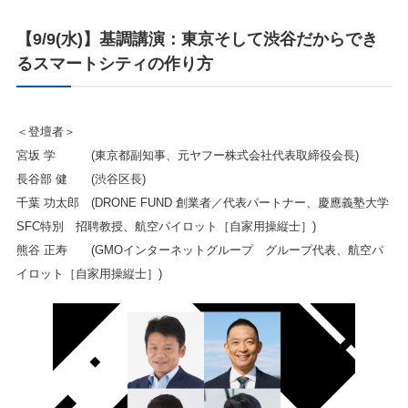
【9/9(水)】基調講演：東京そして渋谷だからでき
るスマートシティの作り方
＜登壇者＞
宮坂 学 (東京都副知事、元ヤフー株式会社代表取締役会長)
長谷部 健 (渋谷区長)
千葉 功太郎 (DRONE FUND 創業者／代表パートナー、慶應義塾大学
SFC特別 招聘教授、航空パイロット［自家用操縦士］)
熊谷 正寿 (GMOインターネットグループ グループ代表、航空パ
イロット［自家用操縦士］)