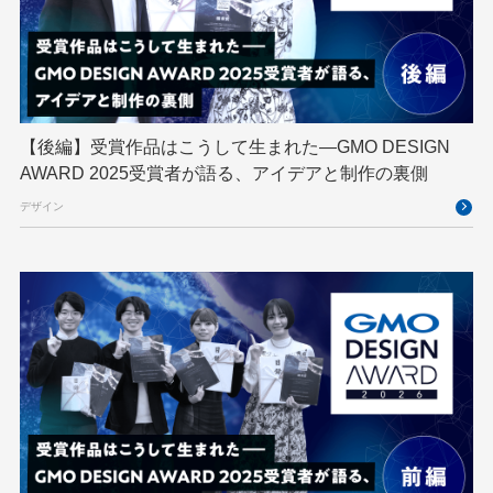
GMO DESIGN AWARD
GMO Developers Day
GMO Developers Night
GMO Flatt Security
GMO GPUクラウド
GMO Hacking Night
GMO kitaQ
GMO SONIC
GMOアドパートナーズ
【後編】受賞作品はこうして生まれた—GMO DESIGN
AWARD 2025受賞者が語る、アイデアと制作の裏側
GMOアドマーケティング
GMOインターネット
デザイン
GMOインターネットグループ
GMOインターネットグループ陸上部
GMOグローバルサイン
GMOコネクト
GMOサイバーセキュリティ byイエラエ
GMOデジキッズ
GMOブランドセキュリティ
GMOペイメントゲートウェイ
GMOペパボ
GMOメイクショップ
GMOメディア
GMOロボッツ
GMO大会議
GMO天秤AI
Go
GPUクラウド