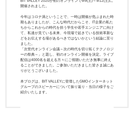
BIT VALLEY 2020が初のオンラインで9/9(土)～9/12(土)に
開催されました。
今年はコロナ渦ということで、一時は開催が危ぶまれた時
期もありましたが、こんな時代だからこそ、IT企業の私た
ちからこれからの時代を担う学生や若手エンジニアに向け
て、私達が見ている未来、今現場で起きている技術革新な
どをお伝えする場があるべきではないかという結論に至り
ました。
「次世代オンライン会議～次の時代を切り拓くテクノロジ
ーの祭典～」と題し、初のオンライン開催を決定。ライブ
配信は4000名を超える方々にご視聴いただき無事に終え
ることができました。ご参加いただきました皆さま誠にあ
りがとうございました。
本ブログは、BIT VALLEYに登壇したGMOインターネット
グループのスピーカーについて振り返り・当日の様子をご
紹介いたします。