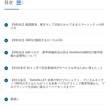
目次
【9/9(水)】基調講演：東京そして渋谷だからできるスマートシティの作
り方
【9/9(水)】GMOが挑戦するローカル5G
【9/9(水)】withコロナ、新卒研修担当が語る NewNormal時代の新卒研
修の必要性について
【9/10(木)】約１ヶ月で完全新規NLPサービスを作るために考えたこと
【9/11(金)】「KidsVALLEY 未来の学びプロジェクト」 デジタルネイテ
ィブ時代の子どもたちがつくる未来 〜プログラミング教育現場から、プ
ログラミングを自由に操るスーパーキッズまで〜
最後に