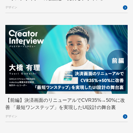
クリエイターインタビュー
クリエイティブ
デザイン
コンテナ
コンピュータビジョン
サイバーセキュリティ
サマーインターン
スクラム
スパム対策
スペシャリスト
セキュリティ
ソフトウェアサプライチェーン
チームビルディング
デザイン
ネットのセキュリティもGMO
ハーネスエンジニアリング
バックエンド
ヒューマノイド
ヒューマノイドロボット
フィジカルAI
プログラミング教育
【前編】決済画面のリニューアルでCVR35%→50%に改
ブロックチェーン
フロントエンド
ペアリング暗号
善 「最短ワンステップ」を実現したUI設計の舞台裏
ゆめみらいワーク
リモートワーク
デザイン
レンタルサーバー
ロボット
ロボティクス