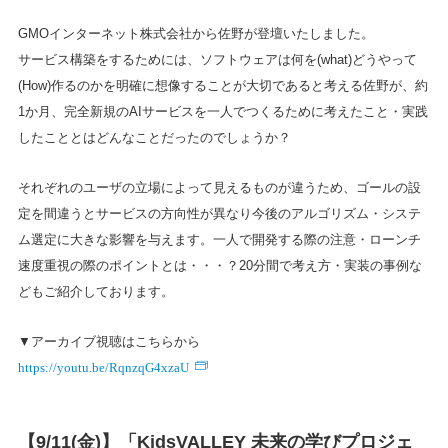
GMOインターネット株式会社から佐野が登壇いたしました。
サービス構築をするためには、ソフトウェアは何を(what)どうやって
(How)作るのかを明確に想像することが大切であると考える佐野が、約
1か月、完全新規のAIサービスを一人でつくるために考えたこと・実践
したこととはどんなことだったのでしょうか？
それぞれのユーザの立場によって見えるものが違うため、ゴールの設
定を間違うとサービスの方向性が異なり今後のアルゴリズム・システ
ム選定に大きな影響を与えます。一人で開発する際の注意・ローンチ
速度重視の際のポイントとは・・・？20分間で考え方・実装の事例な
どもご紹介しております。
▼アーカイブ視聴はこちらから
https://youtu.be/RqnzqG4xzaU
【9/11(金)】「KidsVALLEY 未来の学びプロジェ