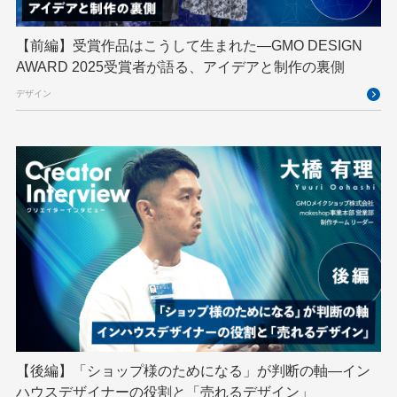
GTB
Hack-1グランプリ
IETF
iOS
IoT
ISUCON
Japan Drone
JapanDrone
【前編】受賞作品はこうして生まれた—GMO DESIGN
AWARD 2025受賞者が語る、アイデアと制作の裏側
Java
JJUG
JSAI2026
K8s
デザイン
Kaigi on Rails
Kids VALLEY
LLM
MCP
MetaMask
MySQL
NFT
OpenStack
Perl
PHP
PHPcon
PHPerKaigi
Python
RFC
RPA
Ruby
SECCON
Selenium
Spectrum Tokyo Meetup
splunk
SRE
Takumi byGMO
Terraform
TypeScript
UI/UX
vibe
VLA
VPN
VS Code
XSS
ZTNA
アドベントカレンダー
イベントレポート
【後編】「ショップ様のためになる」が判断の軸―イン
インターンシップ
インハウス
お名前.com
ハウスデザイナーの役割と「売れるデザイン」