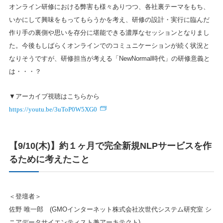
オンライン研修における弊害も様々ありつつ、各社裏テーマをもち、
いかにして興味をもってもらうかを考え、研修の設計・実行に臨んだ
作り手の裏側や思いを存分に堪能できる濃厚なセッションとなりまし
た。今後もしばらくオンラインでのコミュニケーションが続く状況と
なりそうですが、研修担当が考える「NewNormal時代」の研修意義と
は・・・？
▼アーカイブ視聴はこちらから
https://youtu.be/3uToP0W5XG0
【9/10(木)】約１ヶ月で完全新規NLPサービスを作
るために考えたこと
＜登壇者＞
佐野 唯一郎 (GMOインターネット株式会社次世代システム研究室 シ
ニアデータサイエンティスト兼アーキテクト)