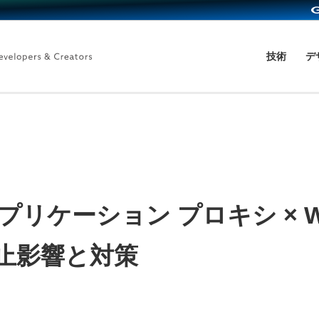
技術
デ
tra アプリケーション プロキシ × 
廃止影響と対策