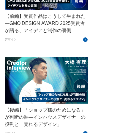
ConoHa VPS
CSS
CTF
Designship
developer
【前編】受賞作品はこうして生まれた
—GMO DESIGN AWARD 2025受賞者
DevRel
DevSecOpsThon
が語る、アイデアと制作の裏側
Docker
DTF
デザイン
Engineering Journey
expert
EXPERT CROSS
GMO AI＆ロボティクス商事
GMO AIR
GMO DESIGN AWARD
GMO Developers Day
GMO Developers Night
【後編】「ショップ様のためになる」
GMO Flatt Security
が判断の軸―インハウスデザイナーの
GMO GPUクラウド
役割と「売れるデザイン」
GMO Hacking Night
GMO kitaQ