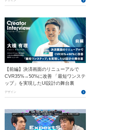
デザイン
GMO SONIC
GMOアドパートナーズ
GMOアドマーケティング
GMOインターネット
GMOインターネットグループ
GMOインターネットグループ陸上部
【前編】決済画面のリニューアルで
GMOグローバルサイン
CVR35%→50%に改善 「最短ワンステ
ップ」を実現したUI設計の舞台裏
GMOコネクト
デザイン
GMOサイバーセキュリティ byイエラエ
GMOデジキッズ
GMOブランドセキュリティ
GMOペイメントゲートウェイ