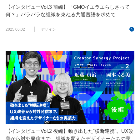
【インタビューVol.3 前編】「GMOイエラエらしさって
何？」バラバラな組織を束ねる共通言語を求めて
2025.06.02
デザイン
【インタビューVol.2 後編】動き出した“横断連携”。UX改
善から対外発信まで、組織を変えたデザイナーたちの実