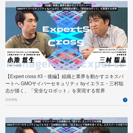
京大ミートアップ
京都大学
人型ロボット
人工知能
人工知能学会
国際ロボット展
国際標準化
基礎
多拠点開発
大阪公立大学
宮崎オフィス
強化学習
応用
技育プロジェクト
技術広報
技術書典
拡張知能
新卒
新卒研修
映像
映像クリエイター
暗号
業務効率化
【Expert cross #3・後編】組織と業界を動かすエキスパ
機械学習
決済
生成AI
産学連携
ートへ GMOサイバーセキュリティ byイエラエ・三村聡
研究開発
耐量子暗号
脆弱性診断
開発者
志が描く、「安全なロボット」を実現する世界
技術情報