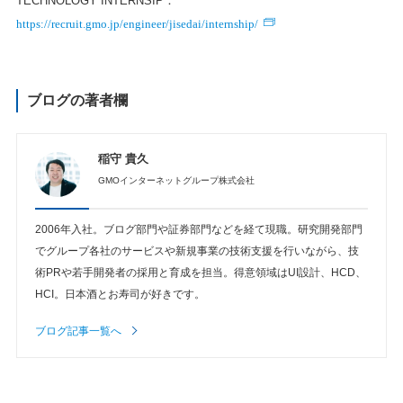
TECHNOLOGY INTERNSIP：
https://recruit.gmo.jp/engineer/jisedai/internship/
ブログの著者欄
稲守 貴久
GMOインターネットグループ株式会社
2006年入社。ブログ部門や証券部門などを経て現職。研究開発部門
でグループ各社のサービスや新規事業の技術支援を行いながら、技
術PRや若手開発者の採用と育成を担当。得意領域はUI設計、HCD、
HCI。日本酒とお寿司が好きです。
ブログ記事一覧へ