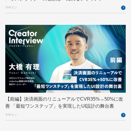
クリエイターインタビュー
クリエイティブ
デザイン
コンテナ
コンピュータビジョン
サイバーセキュリティ
サマーインターン
スクラム
スパム対策
スペシャリスト
セキュリティ
ソフトウェアサプライチェーン
チームビルディング
デザイン
ネットのセキュリティもGMO
ハーネスエンジニアリング
バックエンド
ヒューマノイド
ヒューマノイドロボット
フィジカルAI
プログラミング教育
【前編】決済画面のリニューアルでCVR35%→50%に改
ブロックチェーン
フロントエンド
ペアリング暗号
善 「最短ワンステップ」を実現したUI設計の舞台裏
ゆめみらいワーク
リモートワーク
デザイン
レンタルサーバー
ロボット
ロボティクス