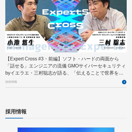
【Expert Cross #3・前編】ソフト・ハードの両面から
「話せる」エンジニアの流儀 GMOサイバーセキュリティ
byイエラエ・三村聡志が語る、「伝えることで世界を良
くする」エキスパートの在り方
技術情報
採用情報