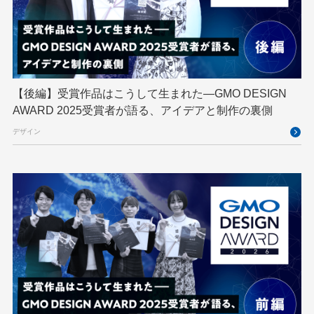
GMO DESIGN AWARD
GMO Developers Day
GMO Developers Night
GMO Flatt Security
GMO GPUクラウド
GMO Hacking Night
GMO kitaQ
GMO SONIC
GMOアドパートナーズ
【後編】受賞作品はこうして生まれた—GMO DESIGN
AWARD 2025受賞者が語る、アイデアと制作の裏側
GMOアドマーケティング
GMOインターネット
デザイン
GMOインターネットグループ
GMOインターネットグループ陸上部
GMOグローバルサイン
GMOコネクト
GMOサイバーセキュリティ byイエラエ
GMOデジキッズ
GMOブランドセキュリティ
GMOペイメントゲートウェイ
GMOペパボ
GMOメイクショップ
GMOメディア
GMOロボッツ
GMO大会議
GMO天秤AI
Go
GPUクラウド