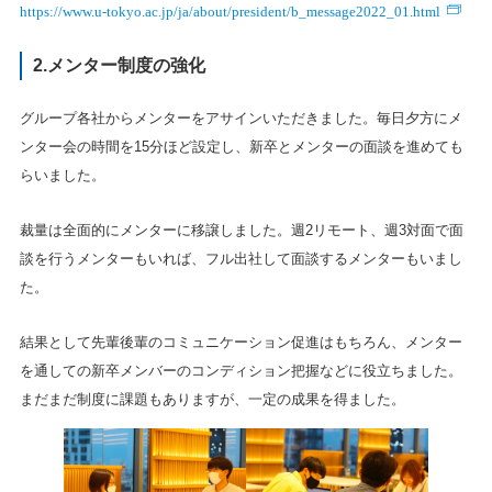
https://www.u-tokyo.ac.jp/ja/about/president/b_message2022_01.html
2.メンター制度の強化
グループ各社からメンターをアサインいただきました。毎日夕方にメ
ンター会の時間を15分ほど設定し、新卒とメンターの面談を進めても
らいました。
裁量は全面的にメンターに移譲しました。週2リモート、週3対面で面
談を行うメンターもいれば、フル出社して面談するメンターもいまし
た。
結果として先輩後輩のコミュニケーション促進はもちろん、メンター
を通しての新卒メンバーのコンディション把握などに役立ちました。
まだまだ制度に課題もありますが、一定の成果を得ました。