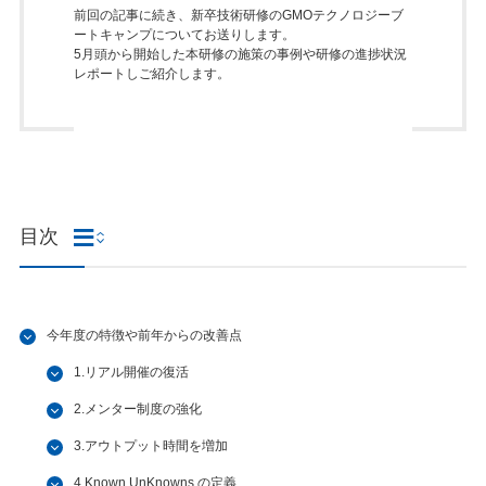
前回の記事に続き、新卒技術研修のGMOテクノロジーブ
ートキャンプについてお送りします。
5月頭から開始した本研修の施策の事例や研修の進捗状況
レポートしご紹介します。
目次
今年度の特徴や前年からの改善点
1.リアル開催の復活
2.メンター制度の強化
3.アウトプット時間を増加
4.Known UnKnowns の定義