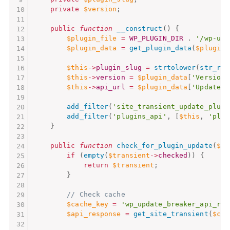
private
$version
;
public
function
__construct
(
)
{
$plugin_file
=
WP_PLUGIN_DIR
.
'/wp-upd
$plugin_data
=
get_plugin_data
(
$plugin_
$this
-
>
plugin_slug
=
strtolower
(
str_rep
$this
-
>
version
=
$plugin_data
[
'Version'
$this
-
>
api_url
=
$plugin_data
[
'UpdateUR
add_filter
(
'site_transient_update_plugi
add_filter
(
'plugins_api'
,
[
$this
,
'plug
}
public
function
check_for_plugin_update
(
$tr
if
(
empty
(
$transient
-
>
checked
)
)
{
return
$transient
;
}
// Check cache
$cache_key
=
'wp_update_breaker_api_res
$api_response
=
get_site_transient
(
$cac