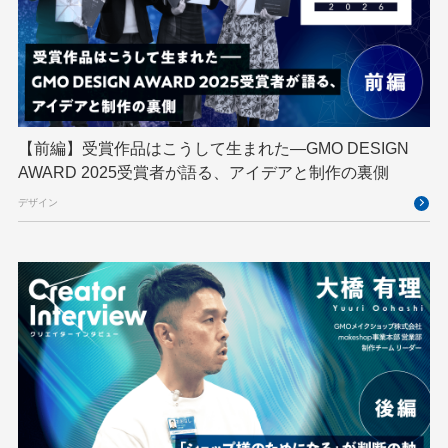
GMOメイクショップ
GMOメディア
GMOロボッツ
GMO大会議
GMO天秤AI
Go
GPUクラウド
GTB
Hack-1グランプリ
IETF
iOS
IoT
ISUCON
Japan Drone
JapanDrone
【前編】受賞作品はこうして生まれた—GMO DESIGN
AWARD 2025受賞者が語る、アイデアと制作の裏側
Java
JJUG
JSAI2026
K8s
デザイン
Kaigi on Rails
Kids VALLEY
LLM
MCP
MetaMask
MySQL
NFT
OpenStack
Perl
PHP
PHPcon
PHPerKaigi
Python
RFC
RPA
Ruby
SECCON
Selenium
Spectrum Tokyo Meetup
splunk
SRE
Takumi byGMO
Terraform
TypeScript
UI/UX
vibe
VLA
VPN