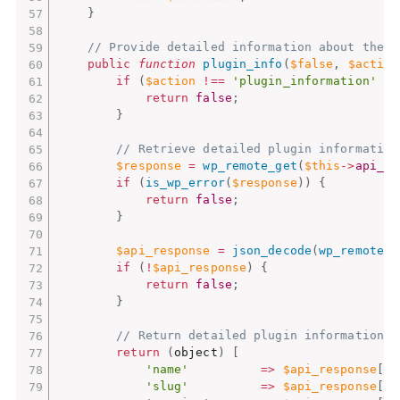
}
// Provide detailed information about the p
public
function
plugin_info
(
$false
,
$action
if
(
$action
!==
'plugin_information'
||
return
false
;
}
// Retrieve detailed plugin information
$response
=
wp_remote_get
(
$this
-
>
api_ur
if
(
is_wp_error
(
$response
)
)
{
return
false
;
}
$api_response
=
json_decode
(
wp_remote_r
if
(
!
$api_response
)
{
return
false
;
}
// Return detailed plugin information
return
(
object
)
[
'name'
=
>
$api_response
[
'n
'slug'
=
>
$api_response
[
's