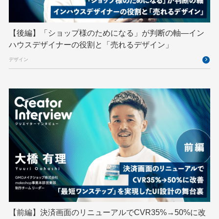
VS Code
XSS
ZTNA
アドベントカレンダー
イベントレポート
【後編】「ショップ様のためになる」が判断の軸―イン
インターンシップ
インハウス
お名前.com
ハウスデザイナーの役割と「売れるデザイン」
クリエイターインタビュー
クリエイティブ
デザイン
コンテナ
コンピュータビジョン
サイバーセキュリティ
サマーインターン
スクラム
スパム対策
スペシャリスト
セキュリティ
ソフトウェアサプライチェーン
チームビルディング
デザイン
ネットのセキュリティもGMO
ハーネスエンジニアリング
バックエンド
ヒューマノイド
ヒューマノイドロボット
フィジカルAI
プログラミング教育
【前編】決済画面のリニューアルでCVR35%→50%に改
ブロックチェーン
フロントエンド
ペアリング暗号