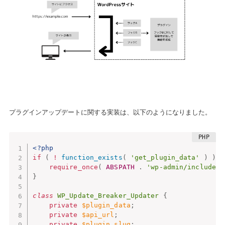
プラグインアップデートに関する実装は、以下のようになりました。
<?php
if
(
!
function_exists
(
'get_plugin_data'
)
)
{
require_once
(
ABSPATH
.
'wp-admin/includes/
}
class
WP_Update_Breaker_Updater
{
private
$plugin_data
;
private
$api_url
;
private
$plugin_slug
;