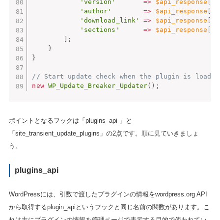
'version'
=
>
$api_response
[
'v
'author'
=
>
$api_response
[
'a
'download_link'
=
>
$api_response
[
'd
'sections'
=
>
$api_response
[
's
]
;
}
}
// Start update check when the plugin is loaded
new
WP_Update_Breaker_Updater
(
)
;
ポイントとなるフックは「plugins_api 」と
「site_transient_update_plugins」の2点です。順に見ていきましょ
う。
plugins_api
WordPressには、引数で渡したプラグインの情報をwordpress.org API
から取得するplugin_apiというフックと同じ名前の関数があります。こ
れは主にプラグインの情報を管理ページで表示する目的で使われてい