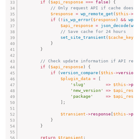
if
(
$api_response
===
false
)
{
// Only request API if cache does n
$response
=
wp_remote_get
(
$this
-
>
ap
if
(
!
is_wp_error
(
$response
)
&&
wp_r
$api_response
=
json_decode
(
wp_
// Save cache for 24 hours
set_site_transient
(
$cache_key
,
}
}
// Check update information if API resp
if
(
$api_response
)
{
if
(
version_compare
(
$this
-
>
version
,
$plugin_data
=
[
'slug'
=
>
$this
-
>
plu
'new_version'
=
>
$api_respo
'package'
=
>
$api_respo
]
;
$transient
-
>
response
[
$this
-
>
plu
}
}
return
$transient
;