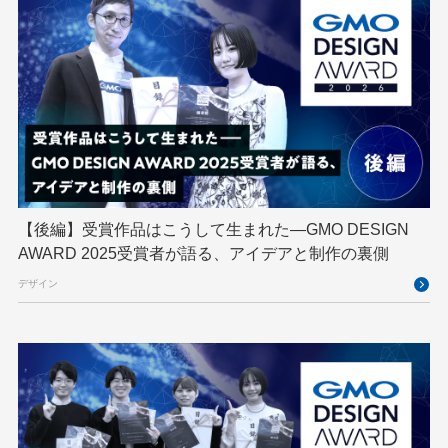
DevSecOpsThon
Docker
DTF
Engineering Journey
expert
EXPERT CROSS
GMO AI＆ロボティクス商事
GMO AIR
GMO DESIGN AWARD
GMO Developers Day
GMO Developers Night
GMO Flatt Security
GMO GPUクラウド
GMO Hacking Night
GMO kitaQ
GMO SONIC
GMOアドパートナーズ
【後編】受賞作品はこうして生まれた—GMO DESIGN
AWARD 2025受賞者が語る、アイデアと制作の裏側
GMOアドマーケティング
GMOインターネット
デザイン
GMOインターネットグループ
GMOインターネットグループ陸上部
GMOグローバルサイン
GMOコネクト
GMOサイバーセキュリティ byイエラエ
GMOデジキッズ
GMOブランドセキュリティ
GMOペイメントゲートウェイ
GMOペパボ