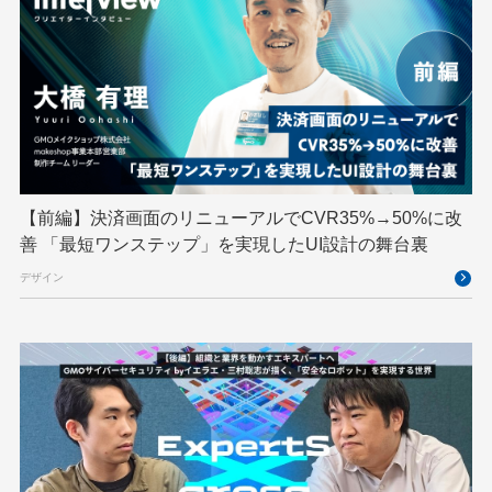
Python
RFC
RPA
Ruby
SECCON
Selenium
Spectrum Tokyo Meetup
splunk
SRE
Takumi byGMO
Terraform
TypeScript
UI/UX
vibe
VLA
VPN
VS Code
XSS
ZTNA
アドベントカレンダー
イベントレポート
【前編】決済画面のリニューアルでCVR35%→50%に改
インターンシップ
インハウス
お名前.com
善 「最短ワンステップ」を実現したUI設計の舞台裏
クリエイターインタビュー
クリエイティブ
デザイン
コンテナ
コンピュータビジョン
サイバーセキュリティ
サマーインターン
スクラム
スパム対策
スペシャリスト
セキュリティ
ソフトウェアサプライチェーン
チームビルディング
デザイン
ネットのセキュリティもGMO