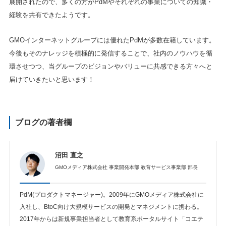
展開されたので、多くの方がPdMやそれぞれの事業についての知識・
経験を共有できたようです。
GMOインターネットグループには優れたPdMが多数在籍しています。
今後もそのナレッジを積極的に発信することで、社内のノウハウを循
環させつつ、当グループのビジョンやバリューに共感できる方々へと
届けていきたいと思います！
ブログの著者欄
沼田 直之
GMOメディア株式会社 事業開発本部 教育サービス事業部 部長
PdM(プロダクトマネージャー)。2009年にGMOメディア株式会社に
入社し、BtoC向け大規模サービスの開発とマネジメントに携わる。
2017年からは新規事業担当者として教育系ポータルサイト「コエテ