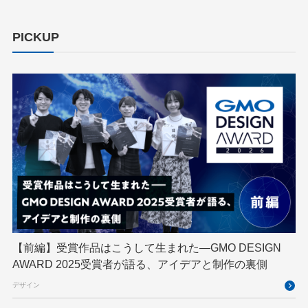
cloudnative
CNDO
CNDT
CODE BLUE
PICKUP
ConoHa
ConoHa VPS
CSS
CTF
Designship
developer
DevRel
DevSecOpsThon
Docker
DTF
Engineering Journey
expert
EXPERT CROSS
GMO AI＆ロボティクス商事
GMO AIR
GMO DESIGN AWARD
GMO Developers Day
GMO Developers Night
GMO Flatt Security
GMO GPUクラウド
GMO Hacking Night
GMO kitaQ
GMO SONIC
GMOアドパートナーズ
【前編】受賞作品はこうして生まれた—GMO DESIGN
AWARD 2025受賞者が語る、アイデアと制作の裏側
GMOアドマーケティング
GMOインターネット
デザイン
GMOインターネットグループ