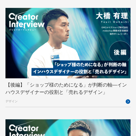
GMOインターネットグループ陸上部
GMOグローバルサイン
GMOコネクト
GMOサイバーセキュリティ byイエラエ
GMOデジキッズ
GMOブランドセキュリティ
GMOペイメントゲートウェイ
GMOペパボ
GMOメイクショップ
GMOメディア
GMOロボッツ
GMO大会議
GMO天秤AI
Go
GPUクラウド
GTB
Hack-1グランプリ
IETF
iOS
IoT
ISUCON
Japan Drone
JapanDrone
【後編】「ショップ様のためになる」が判断の軸―イン
ハウスデザイナーの役割と「売れるデザイン」
Java
JJUG
JSAI2026
K8s
デザイン
Kaigi on Rails
Kids VALLEY
LLM
MCP
MetaMask
MySQL
NFT
OpenStack
Perl
PHP
PHPcon
PHPerKaigi