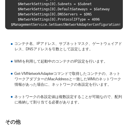
　　$NetworkSettings[0].Subnets = $Subnet
　　$NetworkSettings[0].DefaultGateways = $Gateway
　　$NetworkSettings[0].DNSServers = $DNS
　　$NetworkSettings[0].ProtocolIFType = 4096
$ManagementService.SetGuestNetworkAdapterConfiguration($Co
#Write-Host "IP was configured."
}
コンテナ名、IPアドレス、サブネットマスク、ゲートウェイアド
レス、DNSアドレスを引数として設定します。
WMIを利用して起動中のコンテナのIP設定を行います。
Get-VMNetworkAdapterコマンドで取得したコンテナの、ネット
ワークアダプターのMacAddressと一致したWMIのネットワーク
情報があった場合に、ネットワークの各設定を行います。
ネットワークの各設定値は複数設定することが可能なので、配列
に格納して割り当てる必要があります。
その他