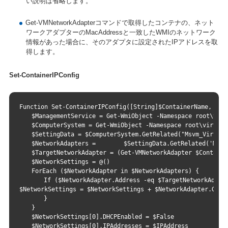
い説明は省略します。
Get-VMNetworkAdapterコマンドで取得したコンテナの、ネット
ワークアダプターのMacAddressと一致したWMIのネットワーク
情報があった場合に、そのアダプタに設定されたIPアドレスを取
得します。
Set-ContainerIPConfig
Function Set-ContainerIPConfig([String]$ContainerName, [St
　　$ManagementService = Get-WmiObject -Namespace root\virt
　　$ComputerSystem = Get-WmiObject -Namespace root\virtual
　　$SettingData = $ComputerSystem.GetRelated("Msvm_Virtual
　　$NetworkAdapters = 　　　　$SettingData.GetRelated('Msvm_
　　$TargetNetworkAdapter = (Get-VMNetworkAdapter $Containe
　　$NetworkSettings = @()
　　ForEach ($NetworkAdapter in $NetworkAdapters) {
　　　　If ($NetworkAdapter.Address -eq $TargetNetworkAdapte
$NetworkSettings = $NetworkSettings + $NetworkAdapter.GetR
　　　　}
　　}
　　$NetworkSettings[0].DHCPEnabled = $False
　　$NetworkSettings[0].IPAddresses = $IPAddress