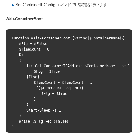
Set-ContainerIPConfigコマンドでIP設定を行います。
Wait-ContainerBoot
Function Wait-ContainerBoot([String]$ContainerName){
　　$Flg = $False
　　$TimeCount = 0
　　Do
　　{
　　　　If((Get-ContainerIPAddress $ContainerName) -ne ""){
　　　　　　$Flg = $True
　　　　}Else{
　　　　　　$TimeCount = $TimeCount + 1
　　　　　　If($TimeCount -eq 180){
　　　　　　　　$Flg = $True
　　　　　　}
　　　　}
　　　　Start-Sleep -s 1
　　}
　　While ($Flg -eq $False)
}