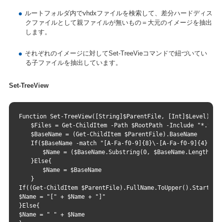
ルートフォルダ内でvhdxファイルを検索して、差分ハードディス
クファイルとして親ファイルが無いもの＝大元のイメージを抽出
します。
それぞれのイメージに対してSet-TreeVieコマンドで紐づいてい
る子ファイルを抽出しています。
Set-TreeView
Function Set-TreeView([String]$ParentFile, [Int]$Level) {
　　$Files = Get-ChildItem -Path $RootPath -Include "*.vhdx
　　$BaseName = (Get-ChildItem $ParentFile).BaseName
　　If($BaseName -match "[A-Fa-f0-9]{8}\-[A-Fa-f0-9]{4}\-[A
　　　　$Name = ($BaseName.Substring(0, $BaseName.Length - ($
　　}Else{
　　　　$Name = $BaseName
　　}
If((Get-ChildItem $ParentFile).FullName.ToUpper().StartsWi
$Name = "[" + $Name + "]"
}Else{
$Name = " " + $Name