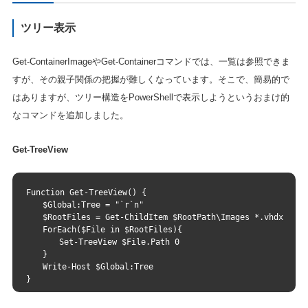
ツリー表示
Get-ContainerImageやGet-Containerコマンドでは、一覧は参照できま
すが、その親子関係の把握が難しくなっています。そこで、簡易的で
はありますが、ツリー構造をPowerShellで表示しようというおまけ的
なコマンドを追加しました。
Get-TreeView
Function Get-TreeView() {
　　$Global:Tree = "`r`n"
　　$RootFiles = Get-ChildItem $RootPath\Images *.vhdx | Ge
　　ForEach($File in $RootFiles){
　　　　Set-TreeView $File.Path 0
　　}
　　Write-Host $Global:Tree
}