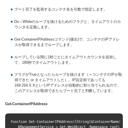
ブート完了を監視するコンテナ名を引数で指定します。
Do～Whileのループを抜けるためのフラグと、タイムアウトのカ
ウンタを定義します。
Get-ContainerIPAddressコマンド(後出)で、コンテナのIPアドレ
スが取得できるまでループします。
ループしている間に1秒ごとにタイムアウトカウンタを追加し
て、180秒でタイムアウトします。
フラグがTrueとなったらループを抜けます（＝コンテナのIPが取
得できた or タイムアウトした）。IP設定前であっても
169.254.X.XというIPアドレスが自動的に割り当てられるので、
このアドレスが取得できたらブート完了と判断しています。
Get-ContainerIPAddress
Function Get-ContainerIPAddress([String]$ContainerName){
　　$ManagementService = Get-WmiObject -Namespace root\virt