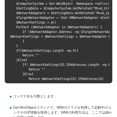
　　$ComputerSystem = Get-WmiObject -Namespace root\virtual
　　$SettingData = $ComputerSystem.GetRelated("Msvm_Virtual
　　$NetworkAdapters = $SettingData.GetRelated('Msvm_Synthe
　　$TargetNetworkAdapter = (Get-VMNetworkAdapter $Containe
　　$NetworkSettings = @()
　　ForEach ($NetworkAdapter in $NetworkAdapters) {
　　　　If ($NetworkAdapter.Address -eq $TargetNetworkAdapte
$NetworkSettings = $NetworkSettings + $NetworkAdapter.GetR
　　　　}
　　}
　　If($NetworkSettings.Length -eq 0){
　　　　Return ""
　　}Else{
　　　　If( $NetworkSettings[0].IPAddresses.Length -eq 0){
　　　　　　Return ""
　　　　}Else{
　　　　　　Return $NetworkSettings[0].IPAddresses[0]
　　　　}
　　}
}
コンテナ名を引数とします。
Get-WmiObjectコマンドで、WMIのクラスを利用して起動中のコ
ンテナのIP情報を取得します。WMIの利用方法は、ここでは細か