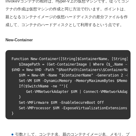
InvokeVコンテナの相対は、Hyper-V上の仮想マシンです。従ってコン
テナの作成は仮想マシンの作成と同じ方法で行います。ポイントは、
親となるコンテナイメージの仮想ハードディスクの差分ファイルを作
成して、コンテナのハードディスクとして利用するという点です。
New-Container
Function New-Container([String]$ContainerName, [String]$Im
　　$ImagePath = (Get-ContainerImage | Where {$_.Name -eq "
$VHD = New-VHD -Path "$RootPath\Containers\$ContainerName\
　　$VM = New-VM -Name "$ContainerName" -Generation 2 -Memo
　　Set-VM $VM -DynamicMemory -MemoryMaximumBytes $Memory -
　　If($SwitchName -ne ""){
　　　　Get-VMNetworkAdapter $VM | Connect-VMNetworkAdapter 
　　}
　　Set-VMFirmware $VM -EnableSecureBoot Off
　　Set-VMProcessor $VM -ExposeVirtualizationExtensions $Tr
}
引数として、コンテナ名、親のコンテナイメージ名、メモリ、プ