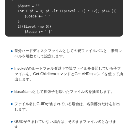
}
　　$Space = ""
　　For ( $i = 0; $i -lt (($Level - 1) * 12); $i++ ){
　　　　$Space += " "
　　}
　　If($Level -ne 0){
　　　　$Space += " |"
　　　　For ( $i = 0; $i -lt (10 - $Nam.Length) ; $i++ ){
　　　　　　$Space += "-"
　　　　}
差分ハードディスクファイルとしての親ファイルパスと、階層レ
　　}
ベルを引数として設定します。
　　$Global:Tree += $Space + $Name + "`r`n`r`n"
　　If($Files.Count -eq 0){
　　}Else{
InvokeVのルートフォルダ以下で親ファイルを参照している子フ
　　　　　ForEach($File in $Files){
ァイルを、Get-ChildItemコマンドとGet-VHDコマンドを使って抽
　　　　　　　Set-TreeView $File.Path ($Level + 1)
出します。
　　　　　}
　　}
BaseNameとして拡張子を除いたファイル名を抽出します。
}
ファイル名にGUIDが含まれている場合は、名前部分だけを抽出
します。
GUIDが含まれていない場合は、そのままファイル名となりま
す。