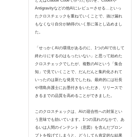
とえばClaude Codeで作ったものを、Codexや
Antigravityなどの他AIにレビューさせる…といっ
たクロスチェックを重ねていくことで、抜け漏れ
もなくなり自分が納得のいく形に落とし込めまし
た。
「せっかくAIの環境があるのに、1つのAIで出して
終わりにするのはもったいない」と思って始めた
クロスチェックでしたが、複数のAIという「集合
知」で見ていくことで、だんだんと集約化されて
いったのは新たな発見でしたね。最終的には社長
や増島弁護士にお墨付きをいただき、リリースで
きるまでの品質を高めることができました。
このクロスチェックは、AIの迎合性への対策とい
う意味でも効いています。1つの流れのなかで、あ
るいは人間のインテント（意図）を含んだプロン
プトを投げてしまうと、どうしても肯定的な結果