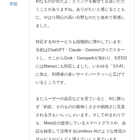
利なものが出たよ」とリンクを載せて言及いただ
平田
くことがありますね。ありがたいと感じるととも
に、やはり関心の高い分野なのだと改めて実感し
ました。
対応するAIサービスも段階的に増やしています。
当初はChatGPT・Claude・Geminiの3つでスター
トし、そこからGrok・Gensparkが加わり、6月5日
にはManusにも対応しました。いわゆる「3大AI」
に加え、利用者の多いサードパーティへと広げて
いるところです。
またユーザーの反応などを見ていると、AIに限ら
ず「約款」そのものの面倒くささや煩雑さに言及
される方もいらっしゃいます。そしてAIまわりで
も、Meta社の提供しているスマートグラスや、会
話を録音して活用するLimitless AIのような傍流の
サービスがどんどん増えていくと見ています。