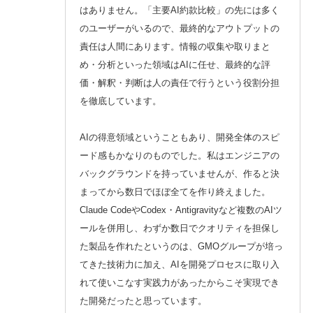
はありません。「主要AI約款比較」の先には多く
のユーザーがいるので、最終的なアウトプットの
責任は人間にあります。情報の収集や取りまと
め・分析といった領域はAIに任せ、最終的な評
価・解釈・判断は人の責任で行うという役割分担
を徹底しています。
AIの得意領域ということもあり、開発全体のスピ
ード感もかなりのものでした。私はエンジニアの
バックグラウンドを持っていませんが、作ると決
まってから数日でほぼ全てを作り終えました。
Claude CodeやCodex・Antigravityなど複数のAIツ
ールを併用し、わずか数日でクオリティを担保し
た製品を作れたというのは、GMOグループが培っ
てきた技術力に加え、AIを開発プロセスに取り入
れて使いこなす実践力があったからこそ実現でき
た開発だったと思っています。