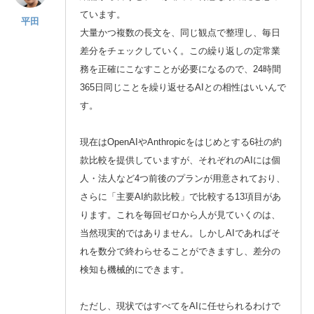
ています。
平田
大量かつ複数の長文を、同じ観点で整理し、毎日
差分をチェックしていく。この繰り返しの定常業
務を正確にこなすことが必要になるので、24時間
365日同じことを繰り返せるAIとの相性はいいんで
す。
現在はOpenAIやAnthropicをはじめとする6社の約
款比較を提供していますが、それぞれのAIには個
人・法人など4つ前後のプランが用意されており、
さらに「主要AI約款比較」で比較する13項目があ
ります。これを毎回ゼロから人が見ていくのは、
当然現実的ではありません。しかしAIであればそ
れを数分で終わらせることができますし、差分の
検知も機械的にできます。
ただし、現状ではすべてをAIに任せられるわけで