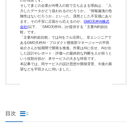
のが現状です。
そして多くの企業がAI導入の前で立ち止まる理由は、「入
力したデータがどう扱われるのだろうか」「情報漏洩の危
険性はないだろうか」といった、漠然とした不安感にあり
ます。その不安に正面から応えるのが、
GMO天秤AI株式
会社
(以下、「GMO天秤AI」)が提供する「主要AI約款比
較」です。
「主要AI約款比較」ではAIをフル活用し、非エンジニアで
あるGMO天秤AI・プロダクト開発部マネージャーの平田
祐介さんが短期間で開発を推進。作業はAIに任せ、AIが出
した設計やレポート・評価への最終的な判断を人が担うと
いう役割分担が、本サービスの大きな特長です。
本記事では、同サービスの設計思想や開発背景、今後の展
望などを平田さんに伺いました。
目次