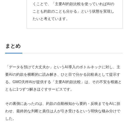
くことで、「主要AI約款比較を使っていればAIの
ことも約款のことも分かる」という状態を実現し
たいと考えています。
まとめ
「データを預けて大丈夫か」というAI導入のボトルネックに対し、主
要AIの約款を横断的に読み解き、ひと目で分かる比較表として提示す
る。GMO天秤AIが提供する「主要AI約款比較」は、その不安を根拠と
ともに1つずつ解きほぐすサービスです。
その裏側にあったのは、約款の自動検知から要約・反映までをAIに担
わせ、最終的な判断と責任は人が引き受けるという明快な棲み分けで
した。