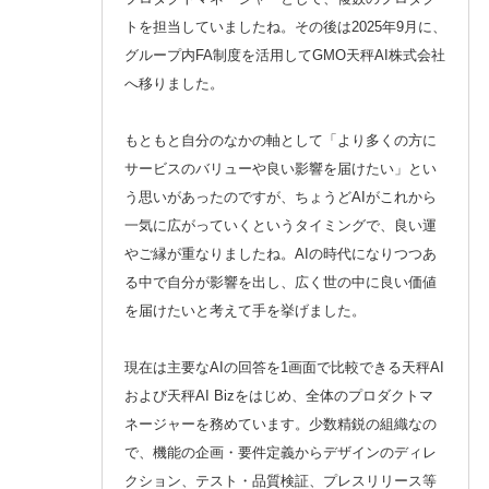
トを担当していましたね。その後は2025年9月に、
グループ内FA制度を活用してGMO天秤AI株式会社
へ移りました。
もともと自分のなかの軸として「より多くの方に
サービスのバリューや良い影響を届けたい」とい
う思いがあったのですが、ちょうどAIがこれから
一気に広がっていくというタイミングで、良い運
やご縁が重なりましたね。AIの時代になりつつあ
る中で自分が影響を出し、広く世の中に良い価値
を届けたいと考えて手を挙げました。
現在は主要なAIの回答を1画面で比較できる天秤AI
および天秤AI Bizをはじめ、全体のプロダクトマ
ネージャーを務めています。少数精鋭の組織なの
で、機能の企画・要件定義からデザインのディレ
クション、テスト・品質検証、プレスリリース等