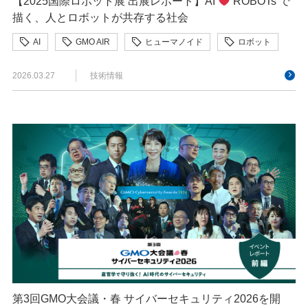
【2025国際ロボット展 出展レポート】AI
ROBOTs で
描く、人とロボットが共存する社会
AI
GMO AIR
ヒューマノイド
ロボット
国際ロボット展
2026.03.27
技術情報
第3回GMO大会議・春 サイバーセキュリティ2026を開