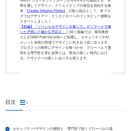
GMOインターネットグループが今年4月から開始する、年
間を通してデザイン・クリエイティブの発信を強化する施
策「
Creator Synergy Project
」の取り組みとして、本ブロ
グではデザイナー・クリエイターへのインタビュー連載を
スタートしました！
【前編】「ソーシャルデザインを探して。デンマークで感
じた戸惑いと確かな手応え」
に続く後編では、春田雅貴
さんがGMO Flatt Securityへと転職し、セキュリティやAI
といった未踏の領域でデザインに向き合う姿に迫ります。
プロダクトの根幹にデザインを根づかせ、グローバルで通
用する専門性を育む姿勢とは。変化の激しい時代におけ
る、デザイナーの新しいあり方を探ります。
目次
セキュリティ×デザインの挑戦と、専門性で拓くグローバルの道