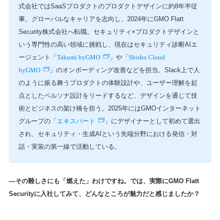
式会社ではSaaSプロダクトのプロダクトデザインに約8年半従
事。グローバルなキャリアを志向し、2024年にGMO Flatt
Security株式会社へ転職。セキュリティ×プロダクトデザインと
いう専門性の高い領域に挑戦し、現在はセキュリティ診断AIエ
Takumi byGMO
Shisho Cloud
ージェント「
」や「
byGMO
」のオンボーディング改善などを担当。Slack上で人
のように振る舞うプロダクトの体験設計や、ユーザー理解を起
点としたペルソナ設計をリードするなど、デザインを通じて技
術とビジネスの架け橋を担う。2025年にはGMOインターネット
エキスパート
グループの「
」にデザイナーとして初めて選出
され、セキュリティ・生成AIという先端分野における発信・対
話・実装の第一線で活動している。
—その難しさにも「燃えた」わけですね。では、実際にGMO Flatt
Securityに入社してみて、どんなところが魅力だと感じましたか？