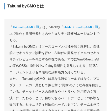
Takumi byGMOとは
Takumi byGMO
Shisho Cloud byGMO
「
」は、Slackや「
」
上で動作する開発者向けのセキュリティ診断AIエージェントで
ある。
「Takumi byGMO」はソースコードと仕様を深く理解し、自律
的にセキュリティ診断を行い、AI時代の開発サイクルのセキュ
リティレビューを伴走する存在である。すでにVimやNext.js等
の著名OSSに10件以上の0-day脆弱性を発見しており、開発AI
エージェントよりも高性能な診断能力を誇っている。
また、「Takumi byGMO」は単なる通知ツールではなく、プロ
ダクトチームの一員として振る舞う“同僚”のような存在を目指し
ている。チャットベースの自然なやりとりや、利用時の文言・
演出にこだわることで、信頼できるパートナーとしての体験を
提供する。セキュリティ対応のハードルを下げ、チーム全体で
のリスク管理を後押しする存在として、今後さらなる拡張が予