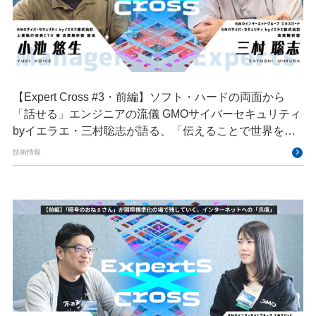
【Expert Cross #3・前編】ソフト・ハードの両面から
「話せる」エンジニアの流儀 GMOサイバーセキュリティ
byイエラエ・三村聡志が語る、「伝えることで世界を良
くする」エキスパートの在り方
技術情報