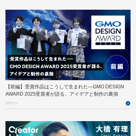
GMOインターネットグループ陸上部
GMOグローバルサイン
GMOコネクト
GMOサイバーセキュリティ byイエラエ
GMOデジキッズ
GMOブランドセキュリティ
GMOペイメントゲートウェイ
GMOペパボ
GMOメイクショップ
GMOメディア
GMOロボッツ
GMO大会議
GMO天秤AI
Go
GPUクラウド
GTB
Hack-1グランプリ
IETF
iOS
IoT
ISUCON
Japan Drone
JapanDrone
【前編】受賞作品はこうして生まれた—GMO DESIGN
AWARD 2025受賞者が語る、アイデアと制作の裏側
Java
JJUG
JSAI2026
K8s
デザイン
Kaigi on Rails
Kids VALLEY
LLM
MCP
MetaMask
MySQL
NFT
OpenStack
Perl
PHP
PHPcon
PHPerKaigi