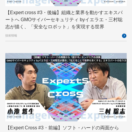
映像クリエイター
暗号
業務効率化
【Expert cross #3・後編】組織と業界を動かすエキスパ
機械学習
決済
生成AI
産学連携
ートへ GMOサイバーセキュリティ byイエラエ・三村聡
研究開発
耐量子暗号
脆弱性診断
開発者
志が描く、「安全なロボット」を実現する世界
技術情報
【Expert Cross #3・前編】ソフト・ハードの両面から