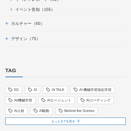
イベント告知（155）
カルチャー（60）
デザイン（75）
TAG
5G
AI
AI TALK
AI 機械学習強化学習
AI/機械学習
AIエージェント
AIコーディング
AI人財
AI駆動
Behind the Scenes
BIT VALLEY
blockchain
ChatGPT
もっとタグを見る