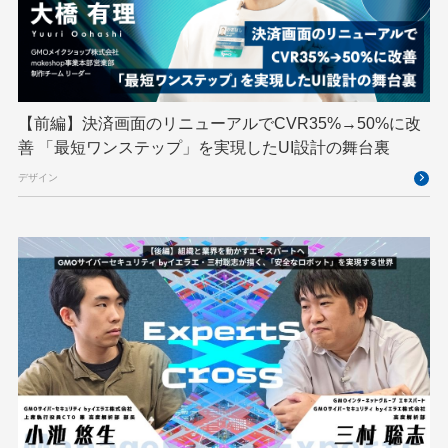
ハーネスエンジニアリング
バックエンド
ヒューマノイド
ヒューマノイドロボット
フィジカルAI
プログラミング教育
【前編】決済画面のリニューアルでCVR35%→50%に改
ブロックチェーン
フロントエンド
ペアリング暗号
善 「最短ワンステップ」を実現したUI設計の舞台裏
ゆめみらいワーク
リモートワーク
デザイン
レンタルサーバー
ロボット
ロボティクス
京大ミートアップ
京都大学
人型ロボット
人工知能
人工知能学会
国際ロボット展
国際標準化
基礎
多拠点開発
大阪公立大学
宮崎オフィス
強化学習
応用
技育プロジェクト
技術広報
技術書典
拡張知能
新卒
新卒研修
映像