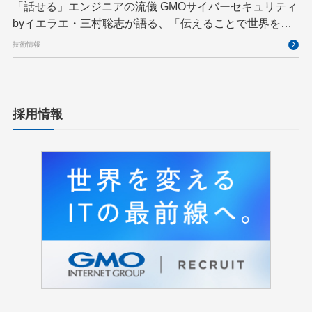
「話せる」エンジニアの流儀 GMOサイバーセキュリティ
byイエラエ・三村聡志が語る、「伝えることで世界を良
くする」エキスパートの在り方
技術情報
採用情報