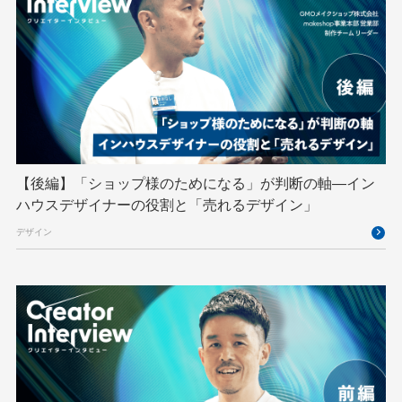
Python
RFC
RPA
Ruby
SECCON
Selenium
Spectrum Tokyo Meetup
splunk
SRE
Takumi byGMO
Terraform
TypeScript
UI/UX
vibe
VLA
VPN
VS Code
XSS
ZTNA
アドベントカレンダー
イベントレポート
【後編】「ショップ様のためになる」が判断の軸―イン
インターンシップ
インハウス
お名前.com
ハウスデザイナーの役割と「売れるデザイン」
クリエイターインタビュー
クリエイティブ
デザイン
コンテナ
コンピュータビジョン
サイバーセキュリティ
サマーインターン
スクラム
スパム対策
スペシャリスト
セキュリティ
ソフトウェアサプライチェーン
チームビルディング
デザイン
ネットのセキュリティもGMO