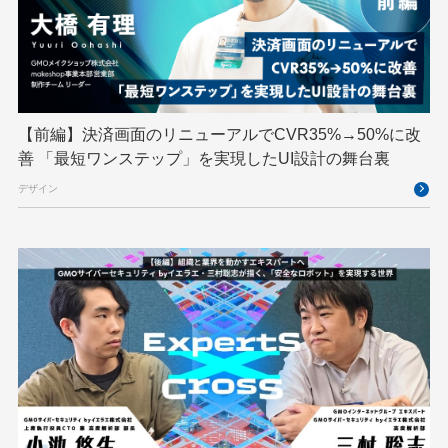
デザイン
ネットのセキュリティもGMO
ハーネスエンジニアリング
バックエンド
ヒューマノイド
ヒューマノイドロボット
フィジカルAI
プログラミング教育
【前編】決済画面のリニューアルでCVR35%→50%に改
ブロックチェーン
フロントエンド
ペアリング暗号
善 「最短ワンステップ」を実現したUI設計の舞台裏
ゆめみらいワーク
リモートワーク
デザイン
レンタルサーバー
ロボット
ロボティクス
京大ミートアップ
京都大学
人型ロボット
人工知能
人工知能学会
国際ロボット展
国際標準化
基礎
多拠点開発
大阪公立大学
宮崎オフィス
強化学習
応用
技育プロジェクト
技術広報
技術書典
拡張知能
新卒
新卒研修
映像