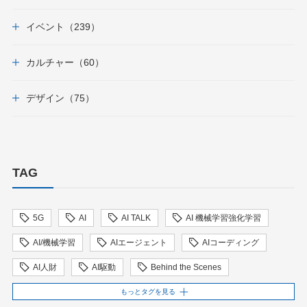
イベント（239）
カルチャー（60）
デザイン（75）
TAG
5G
AI
AI TALK
AI 機械学習強化学習
AI/機械学習
AIエージェント
AIコーディング
AI人財
AI駆動
Behind the Scenes
BIT VALLEY
blockchain
ChatGPT
もっとタグを見る