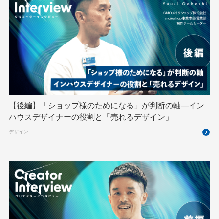
Python
RFC
RPA
Ruby
SECCON
Selenium
Spectrum Tokyo Meetup
splunk
SRE
Takumi byGMO
Terraform
TypeScript
UI/UX
vibe
VLA
VPN
VS Code
XSS
ZTNA
アドベントカレンダー
イベントレポート
【後編】「ショップ様のためになる」が判断の軸―イン
インターンシップ
インハウス
お名前.com
ハウスデザイナーの役割と「売れるデザイン」
クリエイターインタビュー
クリエイティブ
デザイン
コンテナ
コンピュータビジョン
サイバーセキュリティ
サマーインターン
スクラム
スパム対策
スペシャリスト
セキュリティ
ソフトウェアサプライチェーン
チームビルディング