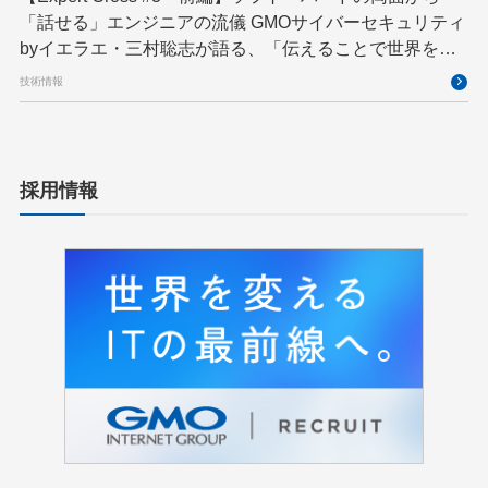
「話せる」エンジニアの流儀 GMOサイバーセキュリティ
byイエラエ・三村聡志が語る、「伝えることで世界を良
くする」エキスパートの在り方
技術情報
採用情報