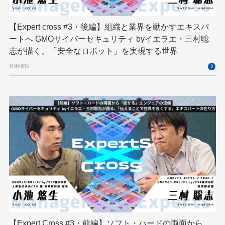
映像クリエイター
暗号
業務効率化
【Expert cross #3・後編】組織と業界を動かすエキスパ
機械学習
決済
生成AI
産学連携
ートへ GMOサイバーセキュリティ byイエラエ・三村聡
研究開発
耐量子暗号
脆弱性診断
開発者
志が描く、「安全なロボット」を実現する世界
技術情報
【Expert Cross #3・前編】ソフト・ハードの両面から