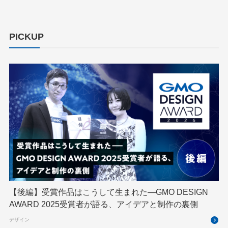
ChatGPT Team
Claude Team
cloudflare
cloudnative
CNDO
CNDT
CODE BLUE
PICKUP
ConoHa
ConoHa VPS
CSS
CTF
Designship
developer
DevRel
DevSecOpsThon
Docker
DTF
Engineering Journey
expert
EXPERT CROSS
GMO AI＆ロボティクス商事
GMO AIR
GMO DESIGN AWARD
GMO Developers Day
GMO Developers Night
GMO Flatt Security
GMO GPUクラウド
GMO Hacking Night
GMO kitaQ
GMO SONIC
GMOアドパートナーズ
【後編】受賞作品はこうして生まれた—GMO DESIGN
AWARD 2025受賞者が語る、アイデアと制作の裏側
GMOアドマーケティング
GMOインターネット
デザイン
GMOインターネットグループ