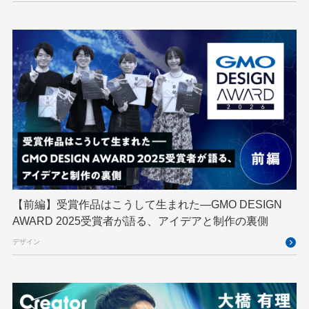
GMOインターネットグループ陸上部
GMOグローバルサイン
GMOコネクト
GMOサイバーセキュリティ byイエラエ
GMOデジキッズ
GMOブランドセキュリティ
GMOペイメントゲートウェイ
GMOペパボ
GMOメイクショップ
GMOメディア
GMOロボッツ
GMO大会議
GMO天秤AI
Go
GPUクラウド
GTB
Hack-1グランプリ
IETF
iOS
IoT
ISUCON
Japan Drone
JapanDrone
【前編】受賞作品はこうして生まれた—GMO DESIGN
AWARD 2025受賞者が語る、アイデアと制作の裏側
Java
JJUG
JSAI2026
K8s
デザイン
Kaigi on Rails
Kids VALLEY
LLM
MCP
MetaMask
MySQL
NFT
OpenStack
Perl
PHP
PHPcon
PHPerKaigi