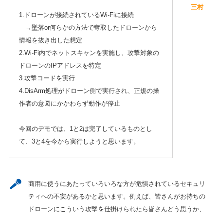
三村
1.ドローンが接続されているWi-Fiに接続
→墜落or何らかの方法で奪取したドローンから
情報を抜き出した想定
2.Wi-Fi内でネットスキャンを実施し、攻撃対象の
ドローンのIPアドレスを特定
3.攻撃コードを実行
4.DisArm処理がドローン側で実行され、正規の操
作者の意図にかかわらず動作が停止
今回のデモでは、1と2は完了しているものとし
て、3と4を今から実行しようと思います。
商用に使うにあたっていろいろな方が危惧されているセキュリ
ティへの不安があるかと思います。例えば、皆さんがお持ちの
ドローンにこういう攻撃を仕掛けられたら皆さんどう思うか、