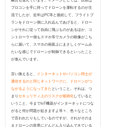
融合も進んでいます。イメージとしては、以前は
プロコンを手に持ってドローンを運転するのが主
流でしたが、近年はPC等と接続して、フライトプ
ランをドローン側に入れ込んであげると、ドロー
ンがそれに従って自由に飛ぶものがあるほか、コ
ントローラー側もスマホ等でカメラの映像がこち
らに届いて、スマホの画面上にまさしくゲームみ
たいな感じでドローンが制御できるといったこと
が進んでいます。
言い換えると、
インターネットやパソコン同士が
通信するのと同じネットワークに、ドローンがつ
ながるようになってきた
ということ。それは、つ
まり
セキュリティ上のリスクが複雑化
していると
いうこと、今までIoT機器がインターネットにつな
がると何か問題が起きますよ等々、色々なところ
で言われたりもしているのですが、それがそのま
まドローンの世界にどんどん入り込んできている