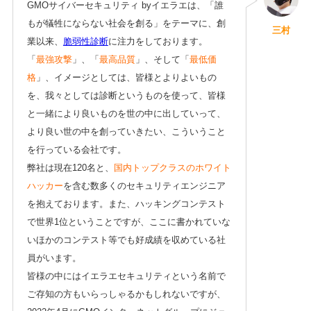
GMOサイバーセキュリティ byイエラエは、「誰
もが犠牲にならない社会を創る」をテーマに、創
三村
業以来、
脆弱性診断
に注力をしております。
「
最強攻撃
」、「
最高品質
」、そして「
最低価
格
」、イメージとしては、皆様とよりよいもの
を、我々としては診断というものを使って、皆様
と一緒により良いものを世の中に出していって、
より良い世の中を創っていきたい、こういうこと
を行っている会社です。
弊社は現在120名と、
国内トップクラスのホワイト
ハッカー
を含む数多くのセキュリティエンジニア
を抱えております。また、ハッキングコンテスト
で世界1位ということですが、ここに書かれていな
いほかのコンテスト等でも好成績を収めている社
員がいます。
皆様の中にはイエラエセキュリティという名前で
ご存知の方もいらっしゃるかもしれないですが、